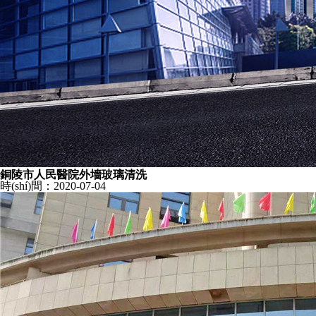
銅陵市人民醫院外墻玻璃清洗
時(shí)間：2020-07-04