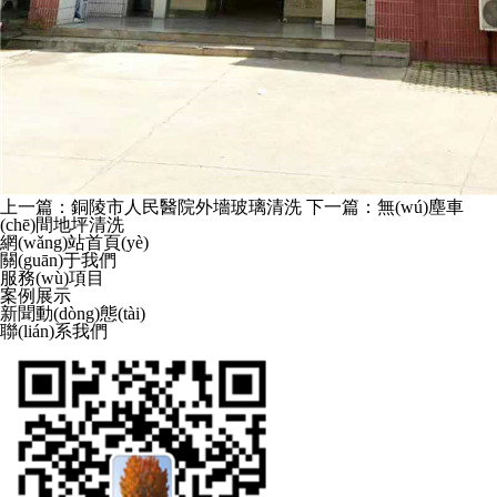
上一篇：銅陵市人民醫院外墻玻璃清洗
下一篇：無(wú)塵車
(chē)間地坪清洗
網(wǎng)站首頁(yè)
關(guān)于我們
服務(wù)項目
案例展示
新聞動(dòng)態(tài)
聯(lián)系我們