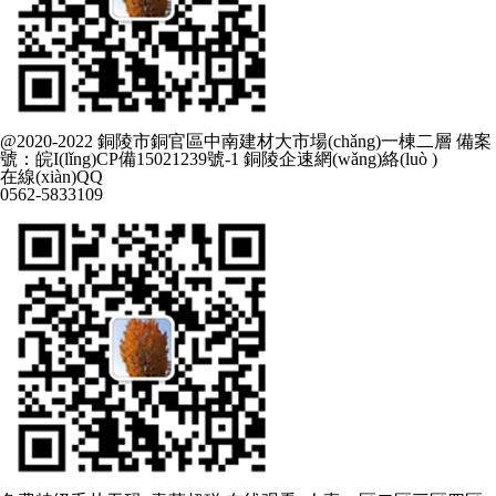
@2020-2022 銅陵市銅官區中南建材大市場(chǎng)一棟二層 備案
號：
皖I(lǐng)CP備15021239號-1
銅陵企速網(wǎng)絡(luò )
在線(xiàn)QQ
0562-5833109