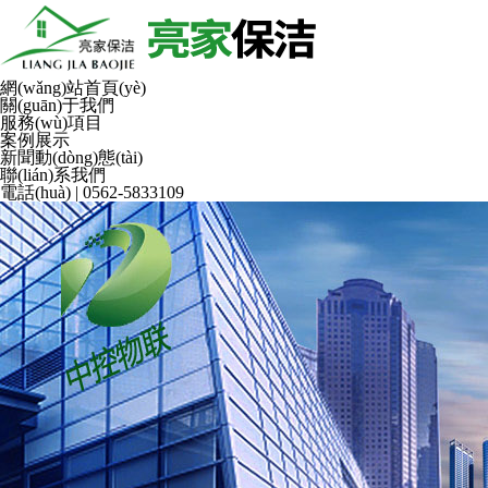
網(wǎng)站首頁(yè)
關(guān)于我們
服務(wù)項目
案例展示
新聞動(dòng)態(tài)
聯(lián)系我們
電話(huà) | 0562-5833109