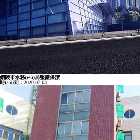
銅陵市水務(wù)局整體保潔
時(shí)間：2020-07-04